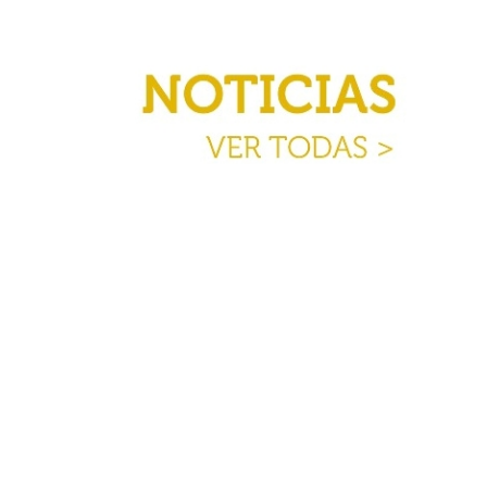
LLEGAMOS A
SUPERMERCADOS
JUMBO!
Cono Pizza cada vez más cerca… Desde
ahora, podés encontrar nuestros sabrosos
Cono Pizza en Supermercados Jumbo.
Compralos congelados y cocinalos en tu
casa… Están listos en 9 minutos!...