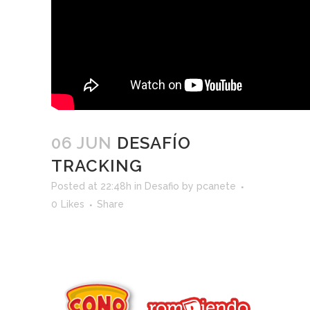
06 JUN
DESAFÍO
TRACKING
Posted at 22:48h
in
Desafio
by
pcanete
0
Likes
Share